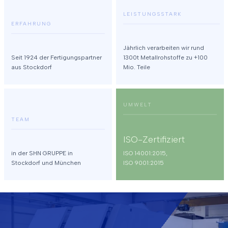
LEISTUNGSSTARK
ERFAHRUNG
Jährlich verarbeiten wir rund
Seit 1924 der Fertigungspartner
1300t Metallrohstoffe zu +100
aus Stockdorf
Mio. Teile
UMWELT
TEAM
ISO-Zertifiziert
in der SHN GRUPPE in
ISO 14001:2015,
Stockdorf und München
ISO 9001:2015